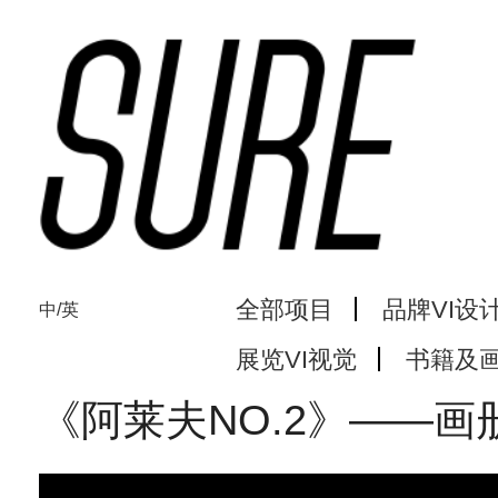
全部项目
品牌VI设
中/英
展览VI视觉
书籍及
《阿莱夫NO.2》——画