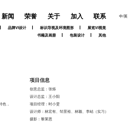
新闻
荣誉
关于
加入
联系
中/英
品牌VI设计
标识导视及环境图形
展览VI视觉
书籍及画册
包装设计
其他
项目信息
创意总监：张烁
设计总监：王小阳
特色，
项目经理：时小雯
设计师：林宏有、邹景裕、林颖、李岵（实习）
摄影：黎莱恩